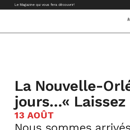
Le Magazine qui vous fera découvrir!
A
La Nouvelle-Orl
jours…« Laissez 
13 AOÛT
Nous sommes arrivés à