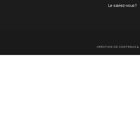
Le saviez-vous?
CRÉATION DE CONTENUS &