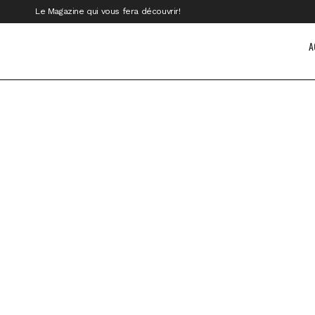
Le Magazine qui vous fera découvrir!
A
Découvrez l’Angleterre : Bath
Découv
Combe
Bath est l’une des plus belles villes
Entre
d’Angleterre. Les Romains y construisirent
charm
des bains sur l’emplacement de l’autel
majes
consacré à...
Corsh