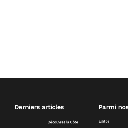
Carnaval de Cozumel et Hôtel Le
Le Co
Presidente Intercontinental Resort & Spa
et du
Le carnaval de Cozumel au Mexique a plus
Le Co
de 140 ans, il a été proclamé le plus
un ba
authentique des Caraïbes....
l’océa
Derniers articles
Parmi nos
Editos
Découvrez la Côte