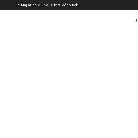
Le Magazine qui vous fera découvrir!
A
Dreams Cozumel Cape Resort & Spa
Westi
diffé
Sur la côte sud de l’île de Cozumel, là où
L’île
la mer des Caraïbes dévoile ses plus beaux
en ma
tons de...
l'Unes