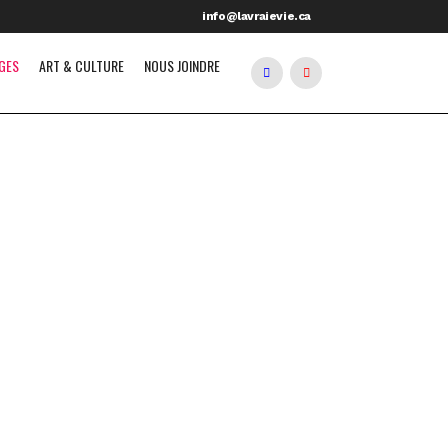
info@lavraievie.ca
GES
ART & CULTURE
NOUS JOINDRE