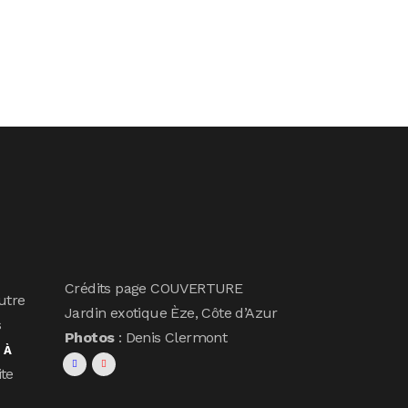
Crédits page COUVERTURE
utre
Jardin exotique Èze, Côte d’Azur
s
Photos
: Denis Clermont
s
À
ite