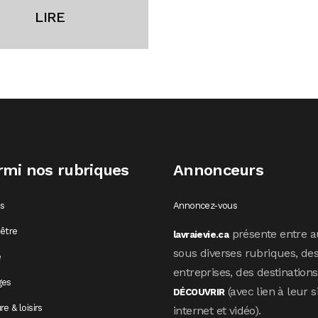
LIRE
rmi nos rubriques
Annonceurs
os
Annoncez-vous
être
présente entre a
lavraievie.ca
sous diverses rubriques, de
e
entreprises, des destination
ges
(avec lien à leur s
DÉCOUVRIR
re & loisirs
internet et vidéo).