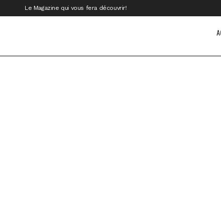
Le Magazine qui vous fera découvrir!
A
LA CASA QUE CANTA À ZIHUATANEJO
PAR DENIS CLERMONT, COLLABORATION
SPÉCIALE LAURA BRUNO Plaisirs des
yeux - Cocooning grand luxe - Paix -
Romance - Service hors...