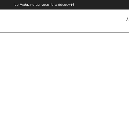
Le Magazine qui vous fera découvrir!
A
La Tunisie : Un pays de lumière et de
découvertes
Vacances Celebritours est un acteur
incontournable de l’industrie du voyage,
proposant une large gamme de séjours en
liberté et des...