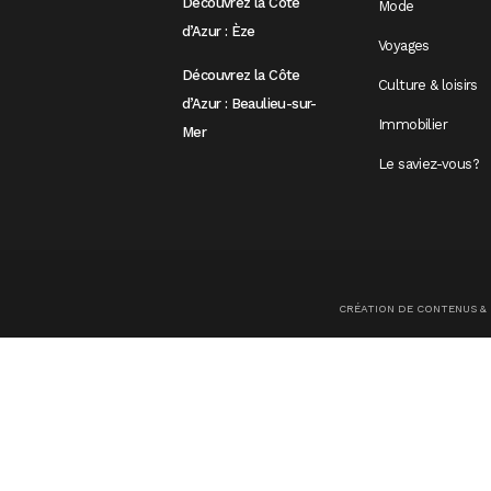
Découvrez la Côte
Mode
d’Azur : Èze
Voyages
Découvrez la Côte
Culture & loisirs
d’Azur : Beaulieu-sur-
Immobilier
Mer
Le saviez-vous?
CRÉATION DE CONTENUS &