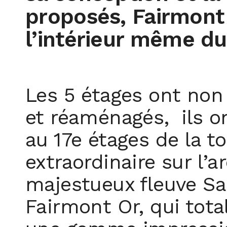
proposés, Fairmont 
l’int
érieur
même d
Les
5
étages
ont non
et
ré
am
é
nag
és
, ils
o
au 17
e
étages de la to
extraordinaire sur l
’
ar
majestueux fleuve Sa
Fairmont Or, qui tota