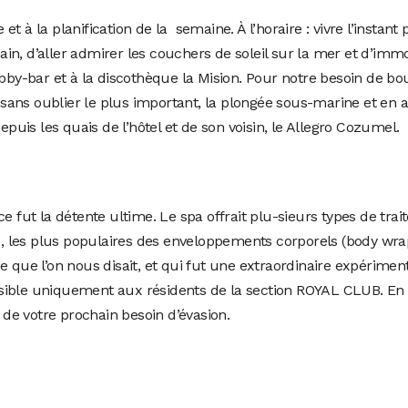
t à la planification de la semaine. À l’horaire : vivre l’instant
in, d’aller admirer les couchers de soleil sur la mer et d’imm
obby-bar et à la discothèque la Mision. Pour notre besoin de b
rs, sans oublier le plus important, la plongée sous-marine et 
epuis les quais de l’hôtel et de son voisin, le Allegro Cozumel.
ce fut la détente ultime. Le spa offrait plu-sieurs types de t
l), les plus populaires des enveloppements corporels (body wrap
e que l’on nous disait, et qui fut une extraordinaire expérimen
ible uniquement aux résidents de la section ROYAL CLUB. En fai
s de votre prochain besoin d’évasion.