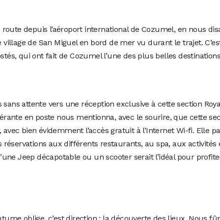
route depuis l’aéroport international de Cozumel, en nous dis
ue village de San Miguel en bord de mer vu durant le trajet. C’e
s, qui ont fait de Cozumel l’une des plus belles destinations
 sans attente vers une réception exclusive à cette section Roy
 gérante en poste nous mentionna, avec le sourire, que cette se
, avec bien évidemment l’accès gratuit à l’Internet Wi-fi. Ell
es réservations aux différents restaurants, au spa, aux activités
ne Jeep décapotable ou un scooter serait l’idéal pour profiter 
tume oblige, c’est direction : la
découverte des lieux. Nous fû