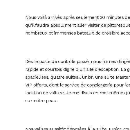
Nous voilà arrivés après seulement 30 minutes de 
qu’il faudra absolument aller visiter ce pittoresq
nombreux et immenses bateaux de croisière accosté
Dès le poste de contrôle passé, nous fumes dirigés
rapide et courtois digne d’un site d’exception. La
spacieuses, quatre suites Junior, une suite Master
VIP offerts, dont le service de conciergerie pour l
location de voiture. Je me disais en moi-même qu’u
sur notre peau.
Nos valises aussitôt déposées à la suite Junior, cou