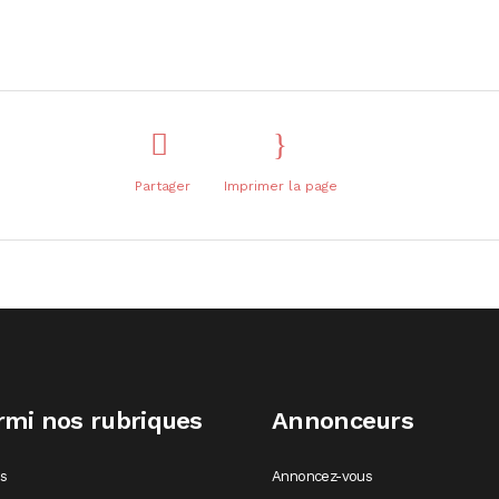
Partager
Imprimer la page
rmi nos rubriques
Annonceurs
os
Annoncez-vous