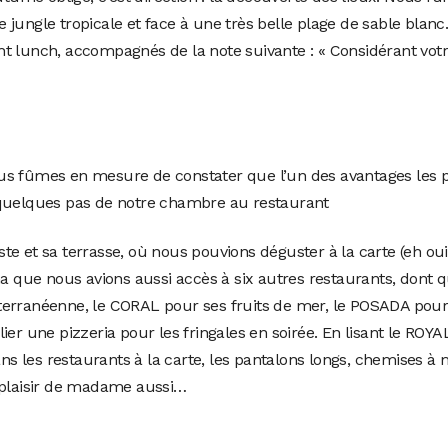
 jungle tropicale et face à une très belle plage de sable bla
t lunch, accompagnés de la note suivante : « Considérant votr
us fûmes en mesure de constater que l’un des avantages les p
s à quelques pas de notre chambre au restaurant
e et sa terrasse, où nous pouvions déguster à la carte (eh oui
na que nous avions aussi accès à six autres restaurants, dont 
terranéenne, le CORAL pour ses fruits de mer, le POSADA pour 
lier une pizzeria pour les fringales en soirée. En lisant le 
dans les restaurants à la carte, les pantalons longs, chemises 
le plaisir de madame aussi…