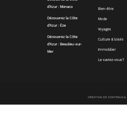
d’Azur : Monaco
Bien-être
Découvrez la Côte
Mode
d’Azur : Èze
Voyages
Découvrez la Côte
Culture & loisirs
d’Azur : Beaulieu-sur-
Immobilier
Mer
Le saviez-vous?
CRÉATION DE CONTENUS &