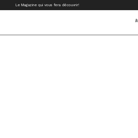
Le Magazine qui vous fera découvrir!
A