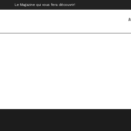
Le Magazine qui vous fera découvrir!
A