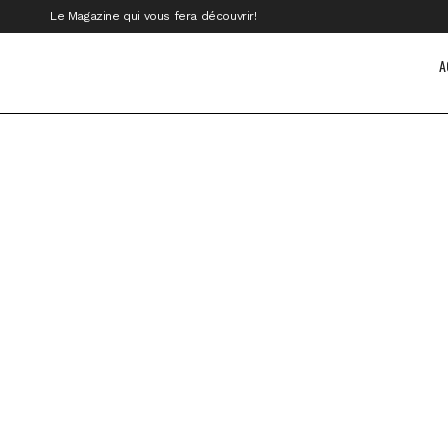
Le Magazine qui vous fera découvrir!
A
Le Père Spiritueux
Mon p
déco
Par Michel Lavoie Êtes-vous de ceux et
Par J
celles qui, tout comme moi, préfèrent
alors
croire à ces hasards qui ne sont au...
l’univ
temps