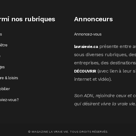
rmi nos rubriques
Annonceurs
os
Annoncez-vous
être
présente entre a
lavraievie.ca
sous diverses rubriques, de
e
entreprises, des destination
ges
(avec lien à leur s
DÉCOUVRIR
re & loisirs
internet et vidéo).
bilier
Son ADN, rejoindre ceux et c
viez-vous?
qui désirent vivre la vraie vie.
© MAGAZINE LA VRAIE VIE. TOUS DROITS RÉSERVÉS.