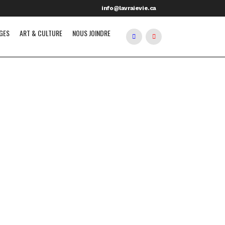
info@lavraievie.ca
GES
ART & CULTURE
NOUS JOINDRE
é du monde
ré Abitbol La beauté du monde
, De combien de mots d’amour,
n de tendresse, de combien
..