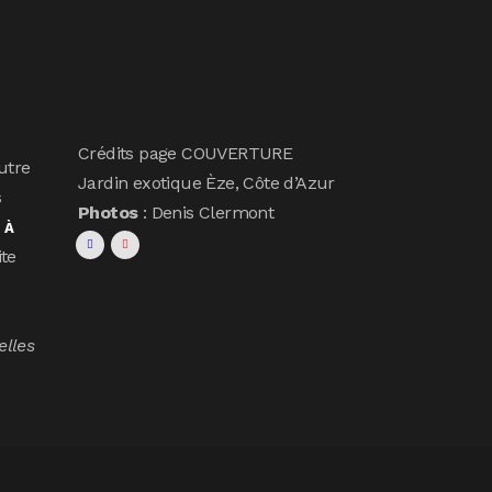
Crédits page COUVERTURE
utre
Jardin exotique Èze, Côte d’Azur
s
Photos
: Denis Clermont
s
À
ite
elles