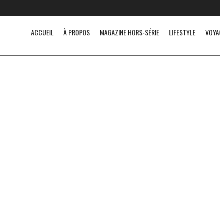
ACCUEIL
À PROPOS
MAGAZINE HORS-SÉRIE
LIFESTYLE
VOYA
AUJOURD’HUI J’AI APPELÉ MA MÈRE
La beaut
Par Bob Oré Abitbol Aujourd’hui j’ai appelé
Par Bob O
ma mère ! Elle ne m’a pas répondu ! Elle
Ô ma mère
devait être occupée à...
de combie
d’affection.